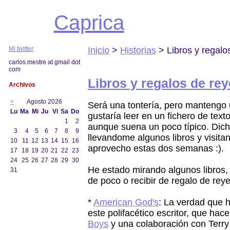
Caprica
Mi twitter
Inicio
>
Historias
> Libros y regalo
carlos.mestre at gmail dot
com
Libros y regalos de re
Archivos
<
Agosto 2026
Será una tontería, pero mantengo 
Lu
Ma
Mi
Ju
Vi
Sa
Do
gustaría leer en un fichero de text
1
2
aunque suena un poco típico. Dic
3
4
5
6
7
8
9
llevandome algunos libros y visitan
10
11
12
13
14
15
16
aprovecho estas dos semanas :).
17
18
19
20
21
22
23
24
25
26
27
28
29
30
He estado mirando algunos libros,
31
de poco o recibir de regalo de reye
*
American God's
: La verdad que 
este polifacético escritor, que hac
Boys
y una colaboración con Terry 