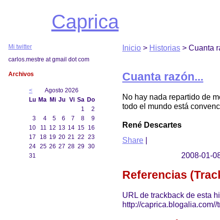
Caprica
Mi twitter
Inicio
>
Historias
> Cuanta ra
carlos.mestre at gmail dot com
Archivos
Cuanta razón...
<
Agosto 2026
No hay nada repartido de m
Lu
Ma
Mi
Ju
Vi
Sa
Do
todo el mundo está convenci
1
2
3
4
5
6
7
8
9
René Descartes
10
11
12
13
14
15
16
17
18
19
20
21
22
23
Share
|
24
25
26
27
28
29
30
2008-01-08
31
Referencias (Tra
URL de trackback de esta hi
http://caprica.blogalia.com/