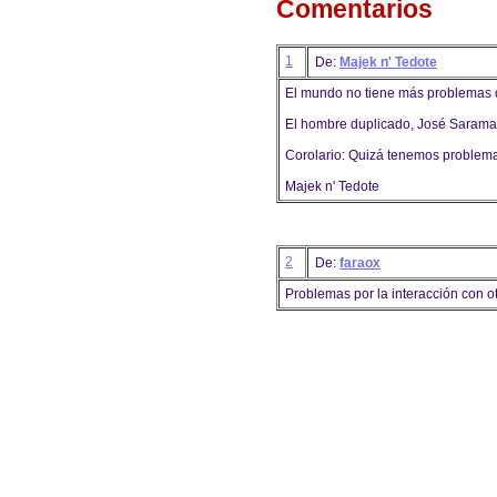
Comentarios
1
De:
Majek n' Tedote
El mundo no tiene más problemas 
El hombre duplicado, José Saram
Corolario: Quizá tenemos problem
Majek n' Tedote
2
De:
faraox
Problemas por la interacción con o