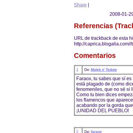
Share
|
2008-01-29
Referencias (Tra
URL de trackback de esta hi
http://caprica.blogalia.com/
Comentarios
1
De:
Majek n' Tedote
Faraox, tu sabes que sí es
está plagado de (como dic
fenomeniles, que no sé si 
Como tu bien dices empez
los flamencos que aparece
acabando por la gorda que
¡UNIDAD DEL PUEBLO!
2
De:
faraox