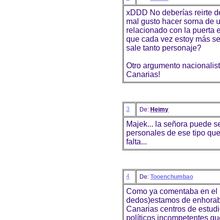
xDDD No deberías reirte de
mal gusto hacer sorna de 
relacionado con la puerta
que cada vez estoy más seg
sale tanto personaje?
Otro argumento nacionalista
Canarias!
3
De:
Heimy
Majek... la señora puede s
personales de ese tipo que
falta...
4
De:
Tooenchumbao
Como ya comentaba en el 
dedos)estamos de enhorabu
Canarias centros de estudi
políticos incompetentes qu