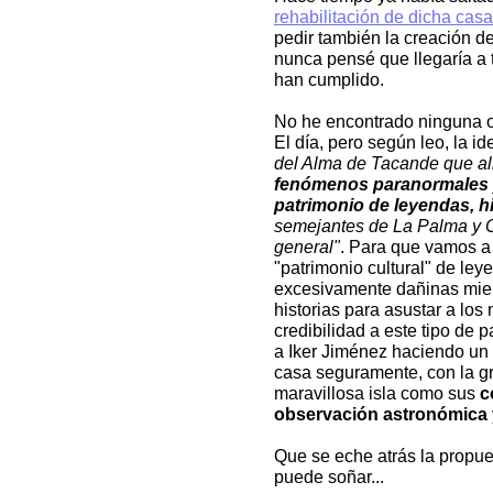
rehabilitación de dicha casa
pedir también la creación d
nunca pensé que llegaría a 
han cumplido.
No he encontrado ninguna ot
El día, pero según leo, la i
del Alma de Tacande que a
fenómenos paranormales
patrimonio de leyendas, h
semejantes de La Palma y Ca
general"
. Para que vamos a
"patrimonio cultural" de le
excesivamente dañinas mien
historias para asustar a lo
credibilidad a este tipo de
a Iker Jiménez haciendo un
casa seguramente, con la gr
maravillosa isla como sus
c
observación astronómica
Que se eche atrás la propue
puede soñar...