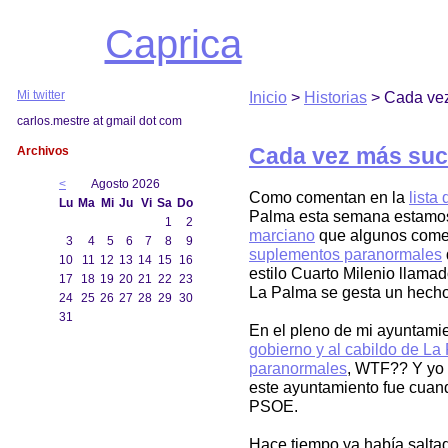
Caprica
Mi twitter
Inicio
>
Historias
> Cada vez
carlos.mestre at gmail dot com
Archivos
Cada vez más suc
<
Agosto 2026
Como comentan en la
lista
Lu
Ma
Mi
Ju
Vi
Sa
Do
Palma esta semana estamos
1
2
marciano
que algunos come
3
4
5
6
7
8
9
suplementos paranormales
10
11
12
13
14
15
16
estilo Cuarto Milenio llama
17
18
19
20
21
22
23
La Palma se gesta un hech
24
25
26
27
28
29
30
31
En el pleno de mi ayuntami
gobierno y al cabildo de La
paranormales
, WTF?? Y yo 
este ayuntamiento fue cuand
PSOE.
Hace tiempo ya había salta